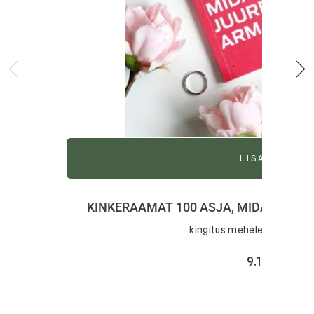
LISA KORVI
KINKERAAMAT 100 ASJA, MIDA MA S
kingitus mehele, kingitus n
9.10
€