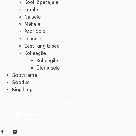
Koolilõpetajale
Emale
Naisele
Mehele
Paaridele
Lapsele
Eesti kingitused
Kolleegile
Kolleegile
Ülemusele
Soovitame
Soodus
Kingiblogi
Tasuta tarne alates 30 € ostust
+372 56 836 209
kingiabi@kingiabi.ee
E-L 10-21, P 10-19