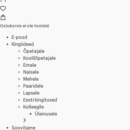
Ostukorvis ei ole tooteid.
E-pood
Kingiideed
Õpetajale
Koolilõpetajale
Emale
Naisele
Mehele
Paaridele
Lapsele
Eesti kingitused
Kolleegile
Ülemusele
Soovitame