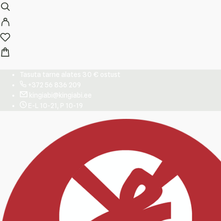
Tasuta tarne alates 30 € ostust
+372 56 836 209
kingiabi@kingiabi.ee
E-L 10-21, P 10-19