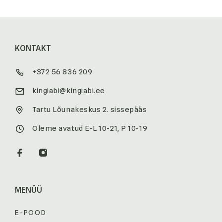
KONTAKT
+372 56 836 209
kingiabi@kingiabi.ee
Tartu Lõunakeskus 2. sissepääs
Oleme avatud E-L 10-21, P 10-19
MENÜÜ
E-POOD