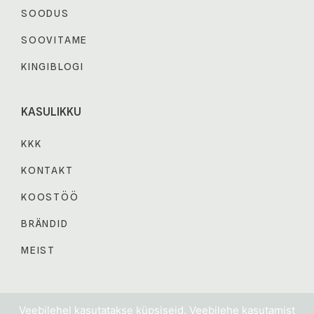
SOODUS
SOOVITAME
KINGIBLOGI
KASULIKKU
KKK
KONTAKT
KOOSTÖÖ
BRÄNDID
MEIST
© 2024 KINGIABI. Kõik õigused kaitstud.
Veebilehel kasutatakse küpsiseid. Veebilehe kasutamist