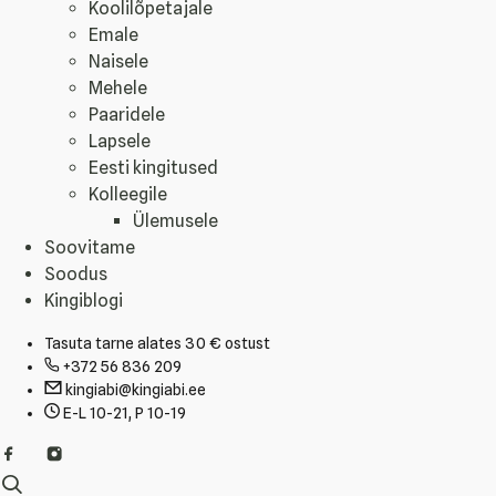
Koolilõpetajale
Emale
Naisele
Mehele
Paaridele
Lapsele
Eesti kingitused
Kolleegile
Ülemusele
Soovitame
Soodus
Kingiblogi
Tasuta tarne alates 30 € ostust
+372 56 836 209
kingiabi@kingiabi.ee
E-L 10-21, P 10-19