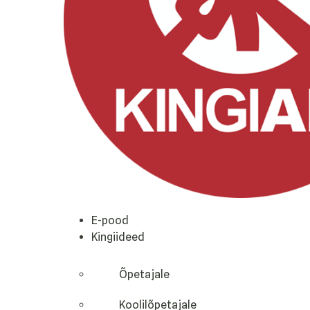
E-pood
Kingiideed
Õpetajale
Koolilõpetajale