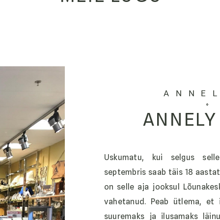
ANNE
ANNELY
Uskumatu, kui selgus selle
septembris saab täis 18 aastat
on selle aja jooksul Lõunake
vahetanud. Peab ütlema, et 
suuremaks ja ilusamaks läinu