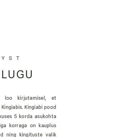
LYST
 LUGU
 loo kirjutamisel, et
 Kingiabis. Kingiabi pood
skuses 5 korda asukohta
iga korraga on kauplus
d ning kingituste valik