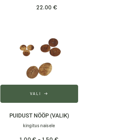
22.00
€
VALI
PUIDUST NÖÖP (VALIK)
kingitus naisele
1.00
€
–
1.50
€