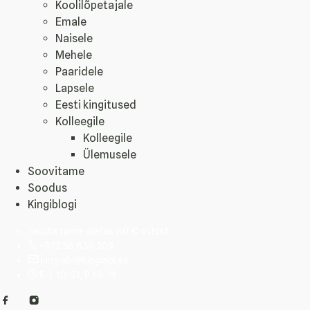
Koolilõpetajale
Emale
Naisele
Mehele
Paaridele
Lapsele
Eesti kingitused
Kolleegile
Kolleegile
Ülemusele
Soovitame
Soodus
Kingiblogi
Tasuta tarne alates 30 € ostust
+372 56 836 209
kingiabi@kingiabi.ee
E-L 10-21, P 10-19