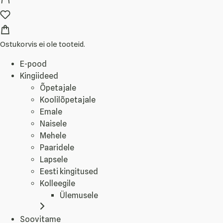
Ostukorvis ei ole tooteid.
E-pood
Kingiideed
Õpetajale
Koolilõpetajale
Emale
Naisele
Mehele
Paaridele
Lapsele
Eesti kingitused
Kolleegile
Ülemusele
Soovitame