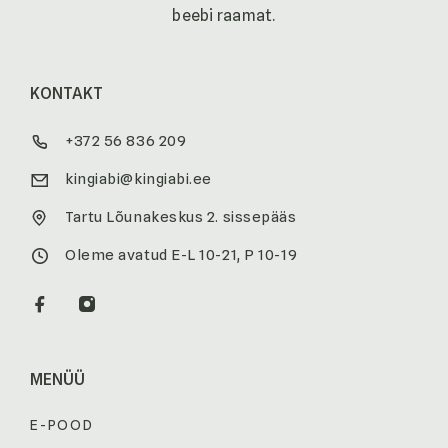
beebi raamat
.
KONTAKT
+372 56 836 209
kingiabi@kingiabi.ee
Tartu Lõunakeskus 2. sissepääs
Oleme avatud E-L 10-21, P 10-19
MENÜÜ
E-POOD