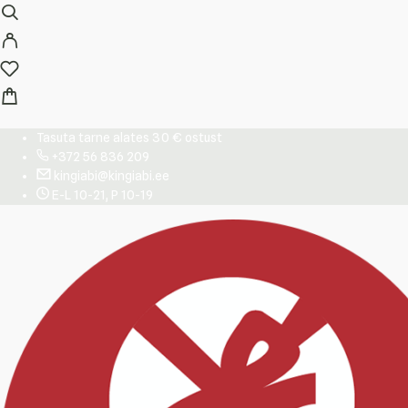
Tasuta tarne alates 30 € ostust
+372 56 836 209
kingiabi@kingiabi.ee
E-L 10-21, P 10-19