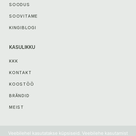
SOODUS
SOOVITAME
KINGIBLOGI
KASULIKKU
KKK
KONTAKT
KOOSTÖÖ
BRÄNDID
MEIST
© 2024 KINGIABI. Kõik õigused kaitstud.
Veebilehel kasutatakse küpsiseid. Veebilehe kasutamist