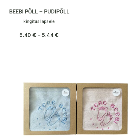
BEEBI PÕLL – PUDIPÕLL
kingitus lapsele
5.40
€
–
5.44
€