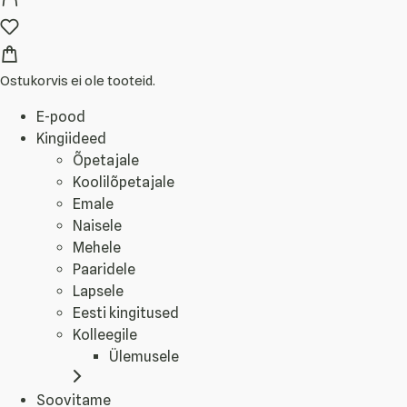
Ostukorvis ei ole tooteid.
E-pood
Kingiideed
Õpetajale
Koolilõpetajale
Emale
Naisele
Mehele
Paaridele
Lapsele
Eesti kingitused
Kolleegile
Ülemusele
Soovitame