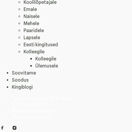
Koolilõpetajale
Emale
Naisele
Mehele
Paaridele
Lapsele
Eesti kingitused
Kolleegile
Kolleegile
Ülemusele
Soovitame
Soodus
Kingiblogi
Tasuta tarne alates 30 € ostust
+372 56 836 209
kingiabi@kingiabi.ee
E-L 10-21, P 10-19