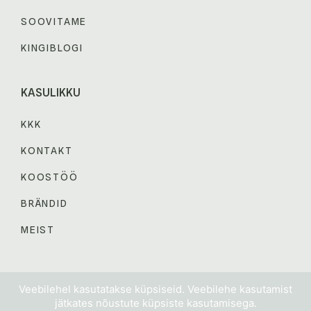
SOOVITAME
KINGIBLOGI
KASULIKKU
KKK
KONTAKT
KOOSTÖÖ
BRÄNDID
MEIST
© 2024 KINGIABI. Kõik õigused kaitstud.
Veebilehel kasutatakse küpsiseid. Veebilehe kasutamist
jätkates nõustute küpsiste kasutamisega.
MÜÜGITINGIMUSED
PRIVAATSUSPOLIITIKA