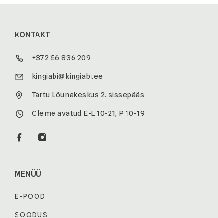
KONTAKT
+372 56 836 209
kingiabi@kingiabi.ee
Tartu Lõunakeskus 2. sissepääs
Oleme avatud E-L 10-21, P 10-19
MENÜÜ
E-POOD
SOODUS