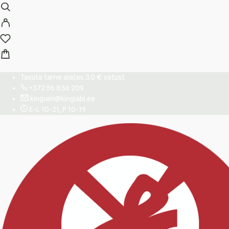
Tasuta tarne alates 30 € ostust
+372 56 836 209
kingiabi@kingiabi.ee
E-L 10-21, P 10-19