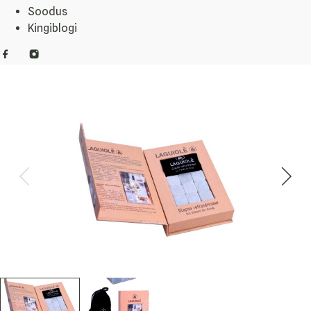
Soodus
Kingiblogi