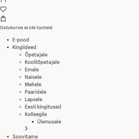
Ostukorvis ei ole tooteid.
E-pood
Kingiideed
Õpetajale
Koolilõpetajale
Emale
Naisele
Mehele
Paaridele
Lapsele
Eesti kingitused
Kolleegile
Ülemusele
Soovitame