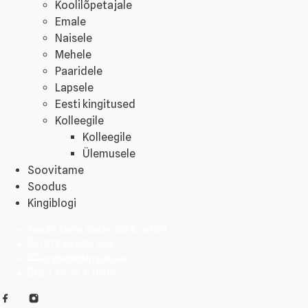
Koolilõpetajale
Emale
Naisele
Mehele
Paaridele
Lapsele
Eesti kingitused
Kolleegile
Kolleegile
Ülemusele
Soovitame
Soodus
Kingiblogi
Tasuta tarne alates 30 € ostust
+372 56 836 209
kingiabi@kingiabi.ee
E-L 10-21, P 10-19