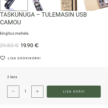
TASKUNUGA – TULEMASIN USB
CAMOU
kingitus mehele
29.80
€
19.90
€
LISA SOOVIKORVI
2 laos
LISA KORVI