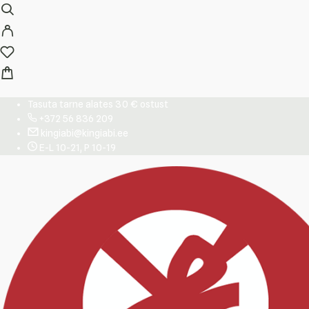
Tasuta tarne alates 30 € ostust
+372 56 836 209
kingiabi@kingiabi.ee
E-L 10-21, P 10-19