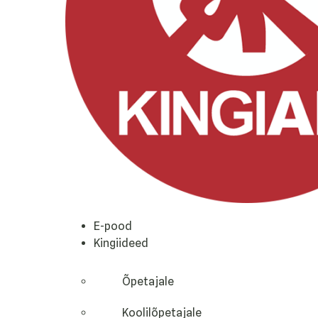
E-pood
Kingiideed
Õpetajale
Koolilõpetajale