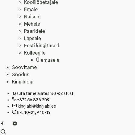
Koolilõpetajale
Emale
Naisele
Mehele
Paaridele
Lapsele
Eesti kingitused
Kolleegile
Ülemusele
Soovitame
Soodus
Kingiblogi
Tasuta tarne alates 30 € ostust
+372 56 836 209
kingiabi@kingiabi.ee
E-L 10-21, P 10-19