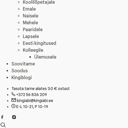
Koolilõpetajale
Emale
Naisele
Mehele
Paaridele
Lapsele
Eesti kingitused
Kolleegile
Ülemusele
Soovitame
Soodus
Kingiblogi
Tasuta tarne alates 30 € ostust
+372 56 836 209
kingiabi@kingiabi.ee
E-L 10-21, P 10-19