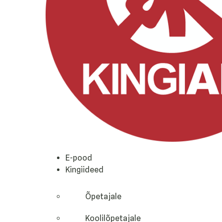
E-pood
Kingiideed
Õpetajale
Koolilõpetajale