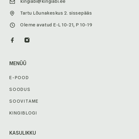
kingiabi@kingiabi.ee
Tartu Lõunakeskus 2. sissepääs
Oleme avatud E-L 10-21, P 10-19
MENÜÜ
E-POOD
SOODUS
SOOVITAME
KINGIBLOGI
KASULIKKU