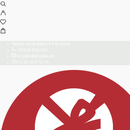
Tasuta tarne alates 30 € ostust
+372 56 836 209
kingiabi@kingiabi.ee
E-L 10-21, P 10-19