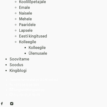
Koolilõpetajale
Emale
Naisele
Mehele
Paaridele
Lapsele
Eesti kingitused
Kolleegile
Kolleegile
Ülemusele
Soovitame
Soodus
Kingiblogi
Tasuta tarne alates 30 € ostust
+372 56 836 209
kingiabi@kingiabi.ee
E-L 10-21, P 10-19