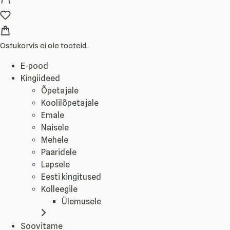
Ostukorvis ei ole tooteid.
E-pood
Kingiideed
Õpetajale
Koolilõpetajale
Emale
Naisele
Mehele
Paaridele
Lapsele
Eesti kingitused
Kolleegile
Ülemusele
Soovitame