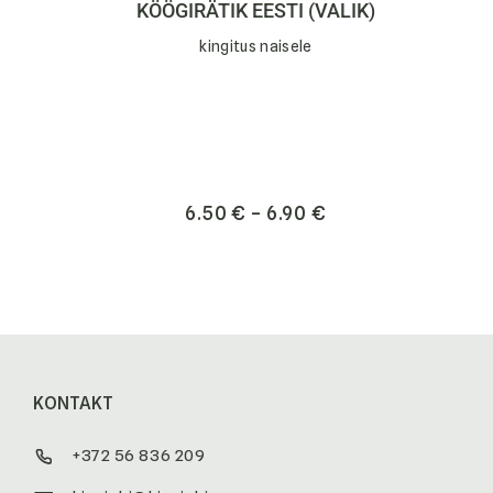
KÖÖGIRÄTIK EESTI (VALIK)
k
kingitus naisele
6.50
€
–
6.90
€
KONTAKT
+372 56 836 209