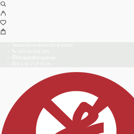
Tasuta tarne alates 30 € ostust
+372 56 836 209
kingiabi@kingiabi.ee
E-L 10-21, P 10-19