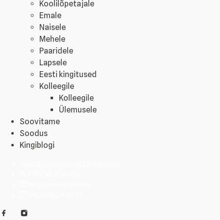
Koolilõpetajale
Emale
Naisele
Mehele
Paaridele
Lapsele
Eesti kingitused
Kolleegile
Kolleegile
Ülemusele
Soovitame
Soodus
Kingiblogi
Tasuta tarne alates 30 € ostust
+372 56 836 209
kingiabi@kingiabi.ee
E-L 10-21, P 10-19