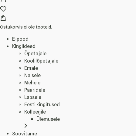
Ostukorvis ei ole tooteid.
E-pood
Kingiideed
Õpetajale
Koolilõpetajale
Emale
Naisele
Mehele
Paaridele
Lapsele
Eesti kingitused
Kolleegile
Ülemusele
Soovitame