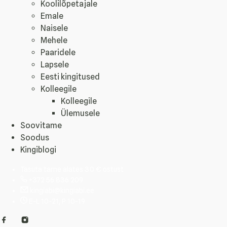
Koolilõpetajale
Emale
Naisele
Mehele
Paaridele
Lapsele
Eesti kingitused
Kolleegile
Kolleegile
Ülemusele
Soovitame
Soodus
Kingiblogi
Tasuta tarne alates 30 € ostust
+372 56 836 209
kingiabi@kingiabi.ee
E-L 10-21, P 10-19