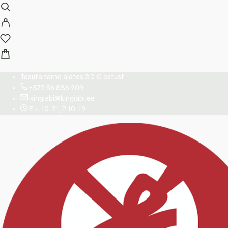
Tasuta tarne alates 30 € ostust
+372 56 836 209
kingiabi@kingiabi.ee
E-L 10-21, P 10-19