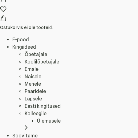
Ostukorvis ei ole tooteid.
E-pood
Kingiideed
Õpetajale
Koolilõpetajale
Emale
Naisele
Mehele
Paaridele
Lapsele
Eesti kingitused
Kolleegile
Ülemusele
Soovitame