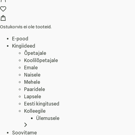
Ostukorvis ei ole tooteid.
E-pood
Kingiideed
Õpetajale
Koolilõpetajale
Emale
Naisele
Mehele
Paaridele
Lapsele
Eesti kingitused
Kolleegile
Ülemusele
Soovitame