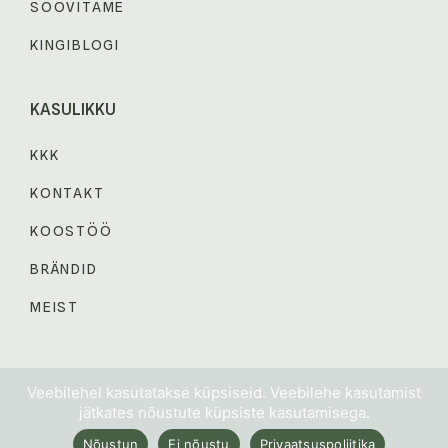
SOOVITAME
KINGIBLOGI
KASULIKKU
KKK
KONTAKT
KOOSTÖÖ
BRÄNDID
MEIST
© 2024 KINGIABI. Kõik õigused kaitstud.
Veebilehel kasutatakse küpsiseid. Veebilehe kasutamist
jätkates nõustute küpsiste kasutamisega.
MÜÜGITINGIMUSED
PRIVAATSUSPOLIITIKA
Nõustun
Ei nõustu
Privaatsuspoliitika