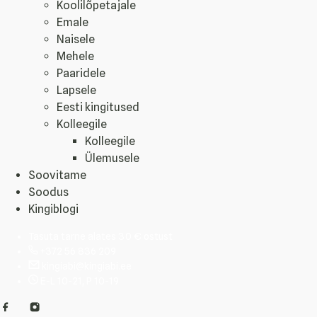
Koolilõpetajale
Emale
Naisele
Mehele
Paaridele
Lapsele
Eesti kingitused
Kolleegile
Kolleegile
Ülemusele
Soovitame
Soodus
Kingiblogi
Tasuta tarne alates 30 € ostust
+372 56 836 209
kingiabi@kingiabi.ee
E-L 10-21, P 10-19