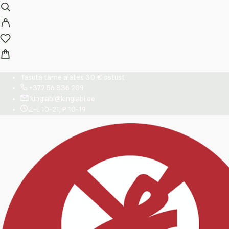
Tasuta tarne alates 30 € ostust
+372 56 836 209
kingiabi@kingiabi.ee
E-L 10-21, P 10-19