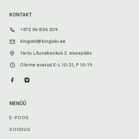
KONTAKT
+372 56 836 209
kingiabi@kingiabi.ee
Tartu Lõunakeskus 2. sissepääs
Oleme avatud E-L 10-21, P 10-19
MENÜÜ
E-POOD
SOODUS