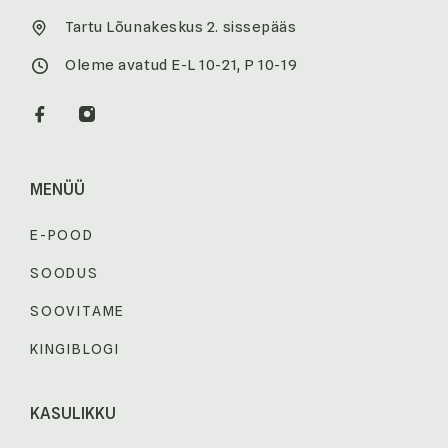
Tartu Lõunakeskus 2. sissepääs
Oleme avatud E-L 10-21, P 10-19
MENÜÜ
E-POOD
SOODUS
SOOVITAME
KINGIBLOGI
KASULIKKU