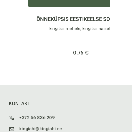
ÕNNEKÜPSIS EESTIKEELSE SOOVIGA
kingitus mehele, kingitus naisele
0.76
€
KONTAKT
+372 56 836 209
kingiabi@kingiabi.ee