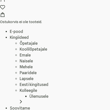
Ostukorvis ei ole tooteid.
E-pood
Kingiideed
Õpetajale
Koolilõpetajale
Emale
Naisele
Mehele
Paaridele
Lapsele
Eesti kingitused
Kolleegile
Ülemusele
Soovitame