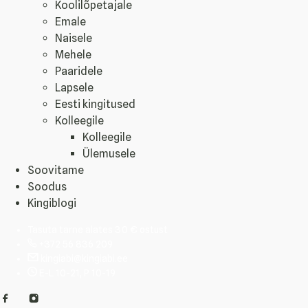
Koolilõpetajale
Emale
Naisele
Mehele
Paaridele
Lapsele
Eesti kingitused
Kolleegile
Kolleegile
Ülemusele
Soovitame
Soodus
Kingiblogi
Tasuta tarne alates 30 € ostust
+372 56 836 209
kingiabi@kingiabi.ee
E-L 10-21, P 10-19