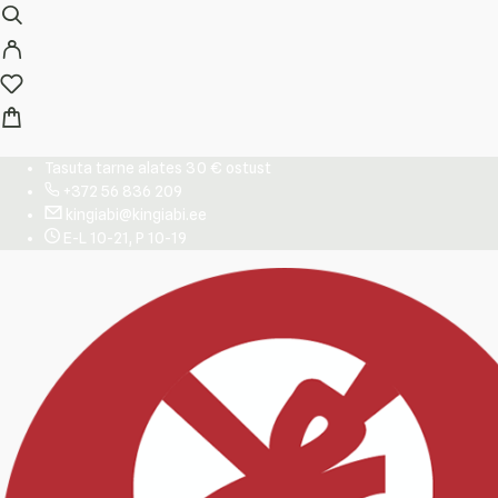
Tasuta tarne alates 30 € ostust
+372 56 836 209
kingiabi@kingiabi.ee
E-L 10-21, P 10-19