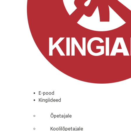
E-pood
Kingiideed
Õpetajale
Koolilõpetajale