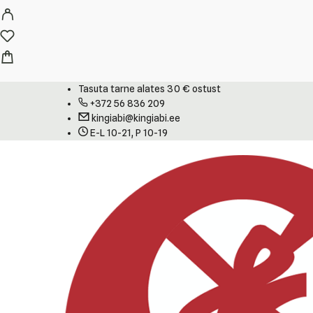
Tasuta tarne alates 30 € ostust
+372 56 836 209
kingiabi@kingiabi.ee
E-L 10-21, P 10-19