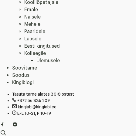
Koolilõpetajale
Emale
Naisele
Mehele
Paaridele
Lapsele
Eesti kingitused
Kolleegile
Ülemusele
Soovitame
Soodus
Kingiblogi
Tasuta tarne alates 30 € ostust
+372 56 836 209
kingiabi@kingiabi.ee
E-L 10-21, P 10-19