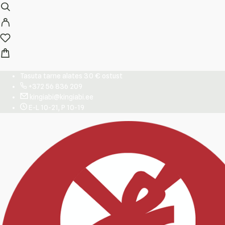
Tasuta tarne alates 30 € ostust
+372 56 836 209
kingiabi@kingiabi.ee
E-L 10-21, P 10-19