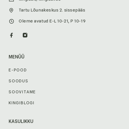
Tartu Lõunakeskus 2. sissepääs
Oleme avatud E-L 10-21, P 10-19
MENÜÜ
E-POOD
SOODUS
SOOVITAME
KINGIBLOGI
KASULIKKU