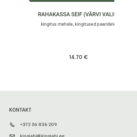
RAHAKASSA SEIF (VÄRVI VALIK)
kingitus mehele, kingitused paaridele
14.70
€
KONTAKT
+372 56 836 209
kingiabi@kingiabi.ee