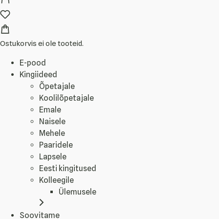
Ostukorvis ei ole tooteid.
E-pood
Kingiideed
Õpetajale
Koolilõpetajale
Emale
Naisele
Mehele
Paaridele
Lapsele
Eesti kingitused
Kolleegile
Ülemusele
Soovitame