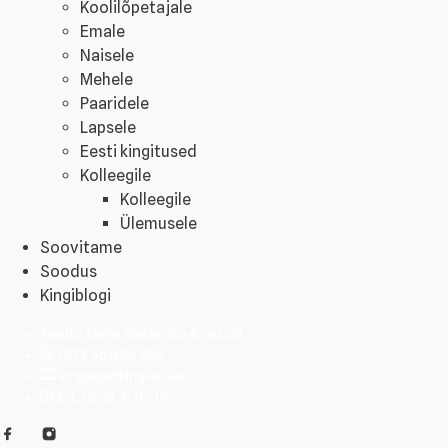
Koolilõpetajale
Emale
Naisele
Mehele
Paaridele
Lapsele
Eesti kingitused
Kolleegile
Kolleegile
Ülemusele
Soovitame
Soodus
Kingiblogi
Tasuta tarne alates 30 € ostust
+372 56 836 209
kingiabi@kingiabi.ee
E-L 10-21, P 10-19