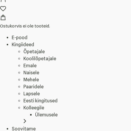
Ostukorvis ei ole tooteid.
E-pood
Kingiideed
Õpetajale
Koolilõpetajale
Emale
Naisele
Mehele
Paaridele
Lapsele
Eesti kingitused
Kolleegile
Ülemusele
Soovitame