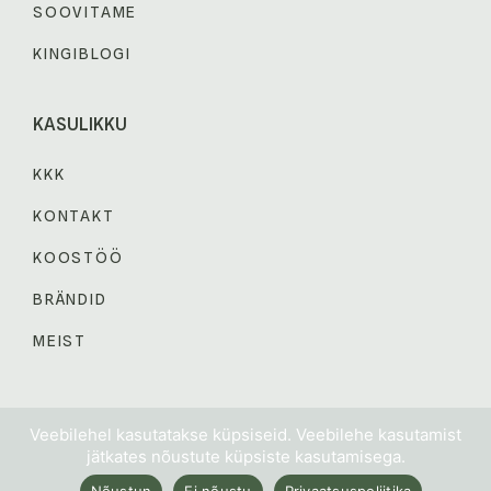
SOOVITAME
KINGIBLOGI
KASULIKKU
KKK
KONTAKT
KOOSTÖÖ
BRÄNDID
MEIST
© 2024 KINGIABI. Kõik õigused kaitstud.
Veebilehel kasutatakse küpsiseid. Veebilehe kasutamist
jätkates nõustute küpsiste kasutamisega.
MÜÜGITINGIMUSED
PRIVAATSUSPOLIITIKA
Nõustun
Ei nõustu
Privaatsuspoliitika