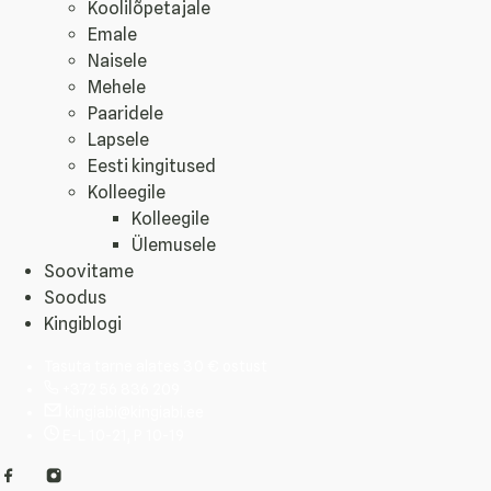
Koolilõpetajale
Emale
Naisele
Mehele
Paaridele
Lapsele
Eesti kingitused
Kolleegile
Kolleegile
Ülemusele
Soovitame
Soodus
Kingiblogi
Tasuta tarne alates 30 € ostust
+372 56 836 209
kingiabi@kingiabi.ee
E-L 10-21, P 10-19