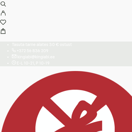
Tasuta tarne alates 30 € ostust
+372 56 836 209
kingiabi@kingiabi.ee
E-L 10-21, P 10-19