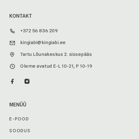
KONTAKT
+372 56 836 209
kingiabi@kingiabi.ee
Tartu Lõunakeskus 2. sissepääs
Oleme avatud E-L 10-21, P 10-19
MENÜÜ
E-POOD
SOODUS