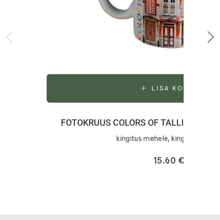
LISA KORVI
FOTOKRUUS COLORS OF TALLINN (TO
kingitus mehele, kingitus naisel
15.60
€