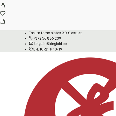
Tasuta tarne alates 30 € ostust
+372 56 836 209
kingiabi@kingiabi.ee
E-L 10-21, P 10-19