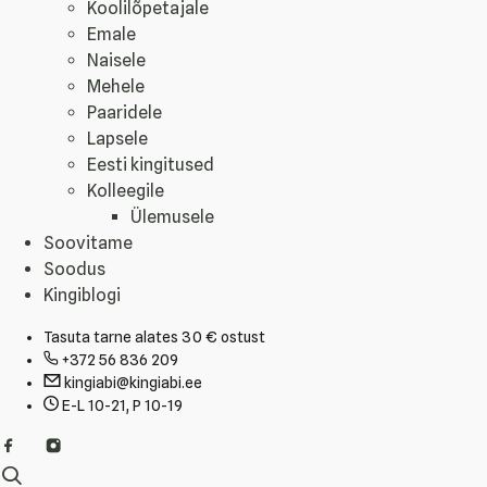
Koolilõpetajale
Emale
Naisele
Mehele
Paaridele
Lapsele
Eesti kingitused
Kolleegile
Ülemusele
Soovitame
Soodus
Kingiblogi
Tasuta tarne alates 30 € ostust
+372 56 836 209
kingiabi@kingiabi.ee
E-L 10-21, P 10-19