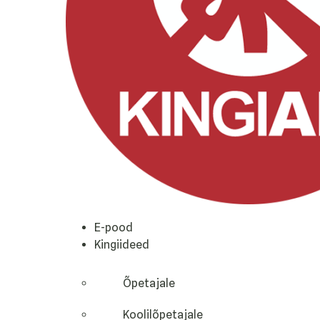
E-pood
Kingiideed
Õpetajale
Koolilõpetajale